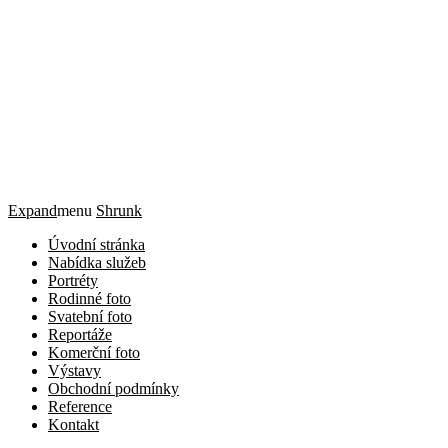
Expand
menu
Shrunk
Úvodní stránka
Nabídka služeb
Portréty
Rodinné foto
Svatební foto
Reportáže
Komerční foto
Výstavy
Obchodní podmínky
Reference
Kontakt