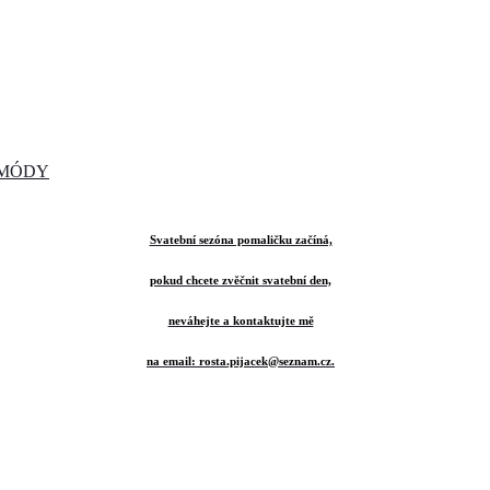
A MÓDY
Svatební sezóna pomaličku začíná,
pokud chcete zvěčnit svatební den,
neváhejte a kontaktujte mě
na email: rosta.pijacek@seznam.cz.