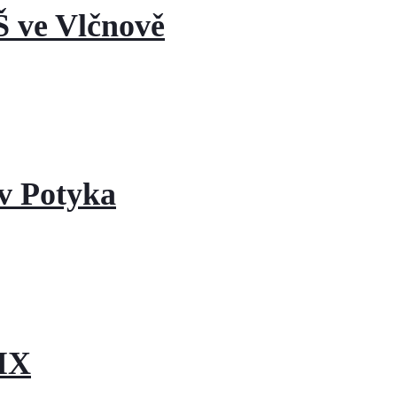
 ve Vlčnově
v Potyka
XIX